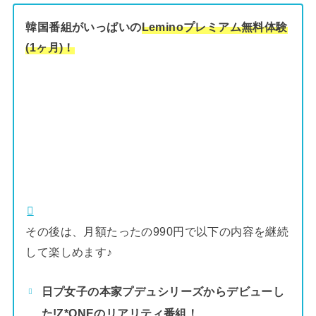
韓国番組がいっぱいの
Leminoプレミアム無料体験
(1ヶ月)！
その後は、月額たったの990円で以下の内容を継続
して楽しめます♪
日プ女子の本家プデュシリーズからデビューし
た!Z*ONEのリアリティ番組！