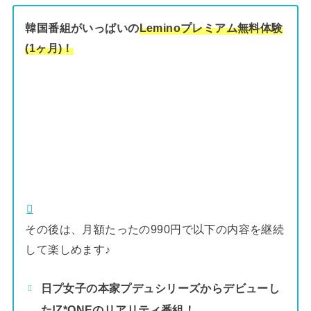
韓国番組がいっぱいの
Leminoプレミアム無料体験
(1ヶ月)！
その後は、月額たったの990円で以下の内容を継続
して楽しめます♪
日プ女子の本家プデュシリーズからデビューし
た!Z*ONEのリアリティ番組！