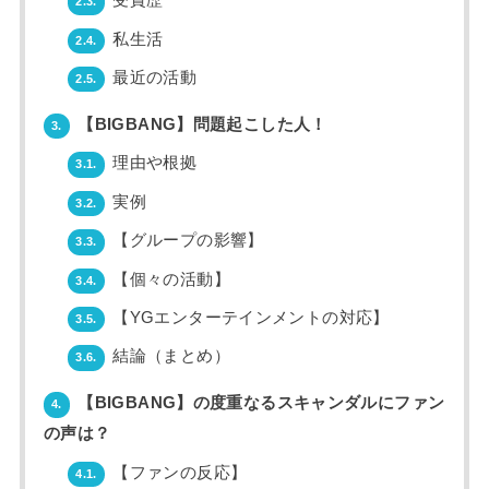
受賞歴
2.3.
私生活
2.4.
最近の活動
2.5.
【BIGBANG】問題起こした人！
3.
理由や根拠
3.1.
実例
3.2.
【グループの影響】
3.3.
【個々の活動】
3.4.
【YGエンターテインメントの対応】
3.5.
結論（まとめ）
3.6.
【BIGBANG】の度重なるスキャンダルにファン
4.
の声は？
【ファンの反応】
4.1.